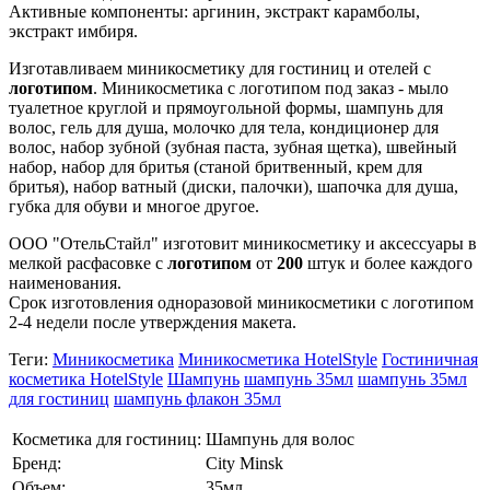
Активные компоненты: аргинин, экстракт карамболы,
экстракт имбиря.
Изготавливаем миникосметику для гостиниц и отелей с
логотипом
. Миникосметика с логотипом под заказ - мыло
туалетное круглой и прямоугольной формы, шампунь для
волос, гель для душа, молочко для тела, кондиционер для
волос, набор зубной (зубная паста, зубная щетка), швейный
набор, набор для бритья (станой бритвенный, крем для
бритья), набор ватный (диски, палочки), шапочка для душа,
губка для обуви и многое другое.
ООО "ОтельСтайл" изготовит миникосметику и аксессуары в
мелкой расфасовке с
логотипом
от
200
штук и более каждого
наименования.
Срок изготовления одноразовой миникосметики с логотипом
2-4 недели после утверждения макета.
Теги:
Миникосметика
Миникосметика HotelStyle
Гостиничная
косметика HotelStyle
Шампунь
шампунь 35мл
шампунь 35мл
для гостиниц
шампунь флакон 35мл
Косметика для гостиниц:
Шампунь для волос
Бренд:
City Minsk
Объем:
35мл