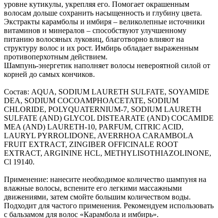
уровне кутикулы, укрепляя его. Помогает окрашенным
волосам дольше сохранить насыщенность и глубину цвета.
Экстракты карамболы и имбиря – великолепные источники
витаминов и минералов – способствуют улучшенному
питанию волосяных луковиц, благотворно влияют на
структуру волос и их рост. Имбирь обладает выраженным
противоперхотным действием.
Шампунь-энергетик наполняет волосы невероятной силой от
корней до самых кончиков.
Состав: AQUA, SODIUM LAURETH SULFATE, SOYAMIDE
DEA, SODIUM COCOAMPHOACETATE, SODIUM
CHLORIDE, POLYQUATERNIUM-7, SODIUM LAURETH
SULFATE (AND) GLYCOL DISTEARATE (AND) COCAMIDE
MEA (AND) LAURETH-10, PARFUM, CITRIC ACID,
LAURYL PYRROLIDONE, AVERRHOA CARAMBOLA
FRUIT EXTRACT, ZINGIBER OFFICINALE ROOT
EXTRACT, ARGININE HCL, METHYLISOTHIAZOLINONE,
Cl 19140.
Применение: нанесите необходимое количество шампуня на
влажные волосы, вспените его легкими массажными
движениями, затем смойте большим количеством воды.
Подходит для частого применения. Рекомендуем использовать
с бальзамом для волос «Карамбола и имбирь».