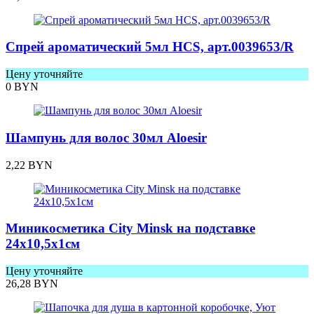
Спрей ароматический 5мл HCS, арт.0039653/R
Цену уточняйте
0
BYN
Шампунь для волос 30мл Aloesir
2,22
BYN
Миникосметика City Minsk на подставке
24х10,5х1см
Цену уточняйте
26,28
BYN