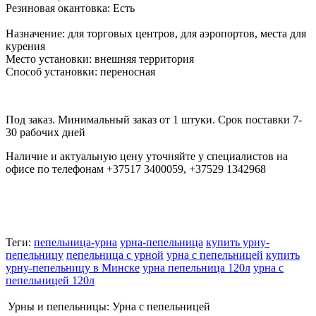
Резиновая окантовка: Есть
Назначение: для торговых центров, для аэропортов, места для
курения
Место установки: внешняя территория
Способ установки: переносная
Под заказ. Минимальный заказ от 1 штуки. Срок поставки 7-
30 рабочих дней
Наличие и актуальную цену уточняйте у специалистов на
офисе по телефонам +37517 3400059, +37529 1342968
Теги:
пепельница-урна
урна-пепельница
купить урну-
пепельницу
пепельница с урной
урна с пепельницей
купить
урну-пепельницу в Минске
урна пепельница 120л
урна с
пепельницей 120л
Урны и пепельницы:
Урна с пепельницей