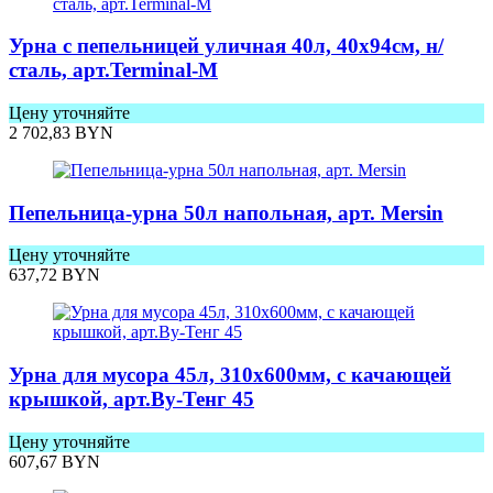
Урна с пепельницей уличная 40л, 40х94cм, н/
сталь, арт.Terminal-М
Цену уточняйте
2 702,83
BYN
Пепельница-урна 50л напольная, арт. Mersin
Цену уточняйте
637,72
BYN
Урна для мусора 45л, 310х600мм, с качающей
крышкой, арт.Ву-Тенг 45
Цену уточняйте
607,67
BYN