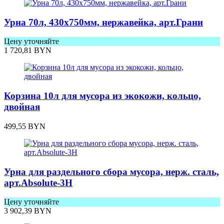
Урна 70л, 430х750мм, нержавейка, арт.Грани
Цену уточняйте
1 720,81
BYN
Корзина 10л для мусора из экокожи, кольцо,
двойная
499,55
BYN
Урна для раздельного сбора мусора, нерж. сталь,
арт.Аbsolute-3Н
Цену уточняйте
3 902,39
BYN