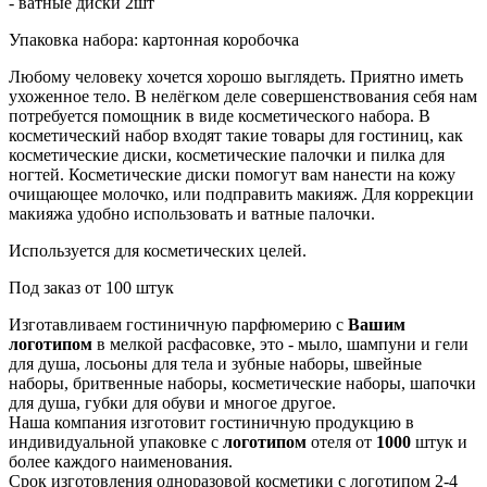
- ватные диски 2шт
Упаковка набора: картонная коробочка
Любому человеку хочется хорошо выглядеть. Приятно иметь
ухоженное тело. В нелёгком деле совершенствования себя нам
потребуется помощник в виде косметического набора. В
косметический набор входят такие товары для гостиниц, как
косметические диски, косметические палочки и пилка для
ногтей. Косметические диски помогут вам нанести на кожу
очищающее молочко, или подправить макияж. Для коррекции
макияжа удобно использовать и ватные палочки.
Используется для косметических целей.
Под заказ от 100 штук
Изготавливаем гостиничную парфюмерию с
Вашим
логотипом
в мелкой расфасовке, это - мыло, шампуни и гели
для душа, лосьоны для тела и зубные наборы, швейные
наборы, бритвенные наборы, косметические наборы, шапочки
для душа, губки для обуви и многое другое.
Наша компания изготовит гостиничную продукцию в
индивидуальной упаковке с
логотипом
отеля от
1000
штук и
более каждого наименования.
Срок изготовления одноразовой косметики с логотипом 2-4