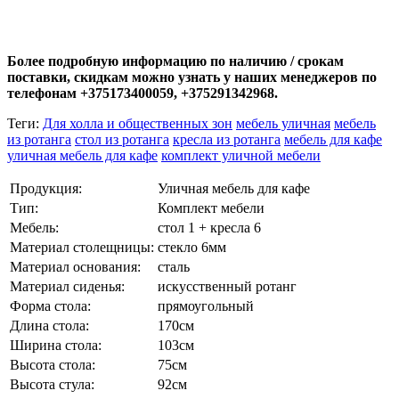
Более подробную информацию по наличию / срокам
поставки, скидкам можно узнать у наших менеджеров по
телефонам +375173400059, +375291342968.
Теги:
Для холла и общественных зон
мебель уличная
мебель
из ротанга
стол из ротанга
кресла из ротанга
мебель для кафе
уличная мебель для кафе
комплект уличной мебели
Продукция:
Уличная мебель для кафе
Тип:
Комплект мебели
Мебель:
стол 1 + кресла 6
Материал столещницы:
стекло 6мм
Материал основания:
сталь
Материал сиденья:
искусственный ротанг
Форма стола:
прямоугольный
Длина стола:
170см
Ширина стола:
103см
Высота стола:
75см
Высота стула:
92см