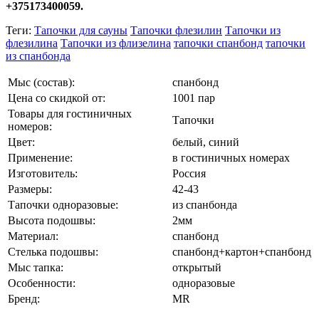
+375173400059.
Теги:
Тапочки для сауны
Тапочки флезилин
Тапочки из
флезилина
Тапочки из флизелина
тапочки спанбонд
тапочки
из спанбонда
Мыс (состав):
спанбонд
Цена со скидкой от:
1001 пар
Товары для гостиничных
Тапочки
номеров:
Цвет:
белый, синий
Применение:
в гостиничных номерах
Изготовитель:
Россия
Размеры:
42-43
Тапочки одноразовые:
из спанбонда
Высота подошвы:
2мм
Материал:
спанбонд
Стелька подошвы:
спанбонд+картон+спанбонд
Мыс тапка:
открытый
Особенности:
одноразовые
Бренд:
MR