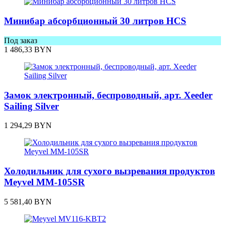
Минибар абсорбционный 30 литров HCS
Под заказ
1 486,33
BYN
Замок электронный, беспроводный, арт. Xeeder
Sailing Silver
1 294,29
BYN
Холодильник для сухого вызревания продуктов
Meyvel MM-105SR
5 581,40
BYN